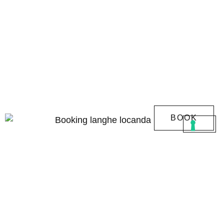
BOOK
Locanda del
Pilone
Società Agricola Boroli
Strada della Cicchetta, 34