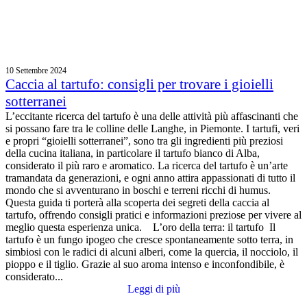
10 Settembre 2024
Caccia al tartufo: consigli per trovare i gioielli
sotterranei
L’eccitante ricerca del tartufo è una delle attività più affascinanti che
si possano fare tra le colline delle Langhe, in Piemonte. I tartufi, veri
e propri “gioielli sotterranei”, sono tra gli ingredienti più preziosi
della cucina italiana, in particolare il tartufo bianco di Alba,
considerato il più raro e aromatico. La ricerca del tartufo è un’arte
tramandata da generazioni, e ogni anno attira appassionati di tutto il
mondo che si avventurano in boschi e terreni ricchi di humus.
Questa guida ti porterà alla scoperta dei segreti della caccia al
tartufo, offrendo consigli pratici e informazioni preziose per vivere al
meglio questa esperienza unica. L’oro della terra: il tartufo Il
tartufo è un fungo ipogeo che cresce spontaneamente sotto terra, in
simbiosi con le radici di alcuni alberi, come la quercia, il nocciolo, il
pioppo e il tiglio. Grazie al suo aroma intenso e inconfondibile, è
considerato...
Leggi di più