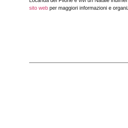
Locanda del Pilone
e
vivi un Natale indimen
sito web
per maggiori informazioni e organiz