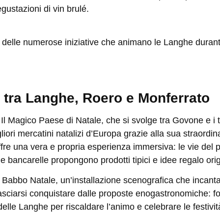
gustazioni di vin brulé.
delle numerose iniziative che animano le Langhe durante
, tra Langhe, Roero e Monferrato
a
Il Magico Paese di Natale
, che si svolge tra Govone e i t
liori mercatini natalizi d’Europa grazie alla sua straordin
fre una vera e propria esperienza immersiva: le vie del
 le bancarelle propongono prodotti tipici e idee regalo orig
i Babbo Natale
, un’installazione scenografica che incanta
lasciarsi conquistare dalle
proposte enogastronomiche
: f
o delle Langhe per riscaldare l’animo e celebrare le festivi