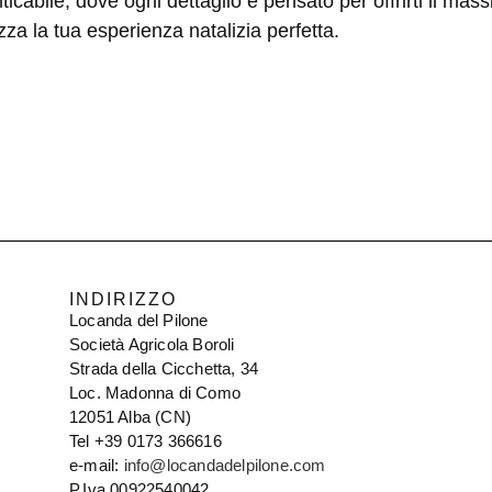
ticabile
, dove ogni dettaglio è pensato per offrirti il mas
za la tua esperienza natalizia perfetta.
INDIRIZZO
Locanda del Pilone
Società Agricola Boroli
Strada della Cicchetta, 34
Loc. Madonna di Como
12051 Alba (CN)
Tel +39 0173 366616
e-mail:
info@locandadelpilone.com
P.Iva 00922540042