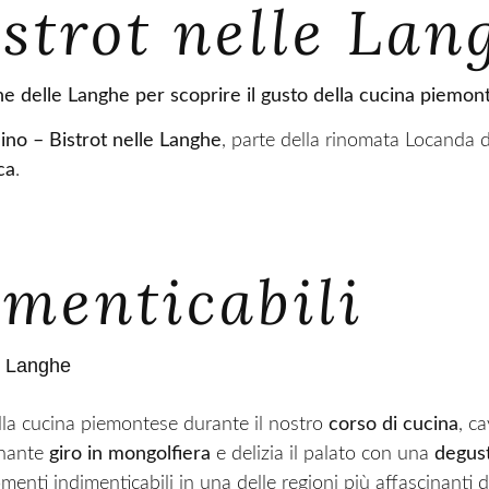
istrot nelle La
ne delle Langhe per scoprire il gusto della cucina piemon
dino –
Bistrot nelle Langhe
, parte della rinomata Locanda 
ca
.
imenticabili
le Langhe
ella cucina piemontese durante il nostro
corso di cucina
, c
onante
giro in mongolfiera
e delizia il palato con una
degust
ti indimenticabili in una delle regioni più affascinanti d’