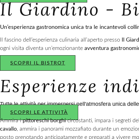
Il Giardino - B
Un’esperienza gastronomica unica tra le incantevoli colli
Il fascino dell’esperienza culinaria all’aperto presso
Il Giar
ogni visita diventa un’emozionante
avventura gastronomi
SCOPRI IL BISTROT
Esperienze ind
Tutte le attività per immergersi nell'atmosfera unica del
SCOPRI LE ATTIVITÀ
Ammira i
pittoreschi borghi
circostanti, impara i segreti d
cavallo
, ammira i panorami mozzafiato durante un emozi
posto prenotando anticipatamente e preparati a vivere momen