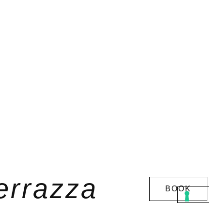
errazza
BOOK